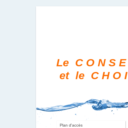
Le C O N S E 
et le C H O 
Plan d'accès