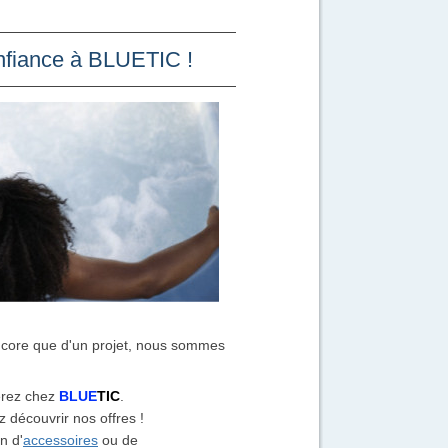
onfiance à BLUETIC !
encore que d'un projet, nous sommes
verez chez
BLUE
TIC
.
 découvrir nos offres !
n d'
accessoires
ou de