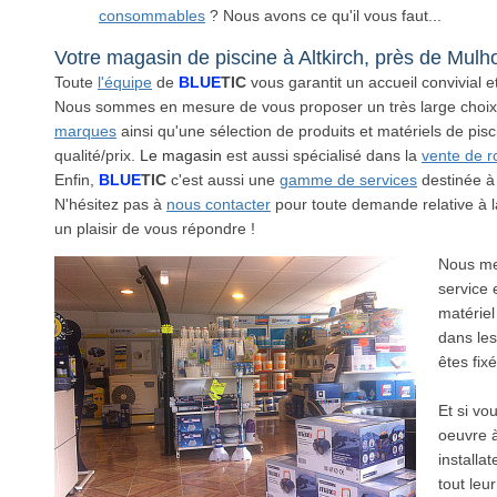
consommables
? Nous avons ce qu'il vous faut...
Votre magasin de piscine à Altkirch, près de Mul
Toute
l'équipe
de
BLUE
TIC
vous garantit un accueil convivial e
Nous sommes en mesure de vous proposer un très large choix :
marques
ainsi qu'une sélection de produits et matériels de pis
qualité/prix.
Le magasin
est aussi spécialisé dans la
vente de r
Enfin,
BLUE
TIC
c'est aussi une
gamme de services
destinée à v
N'hésitez pas à
nous contacter
pour toute demande relative à l
un plaisir de vous répondre !
Nous me
service 
matériel
dans les
êtes fixé
Et si vo
oeuvre à
installa
tout leur