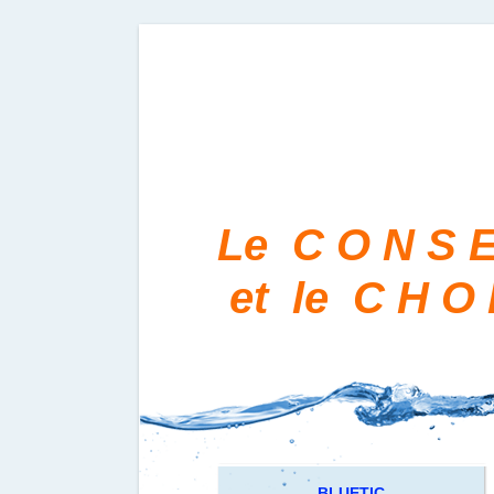
Le C O N S E
et le C H O 
BLUE
TIC