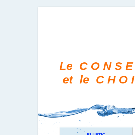
Le C O N S E 
et le C H O 
BLUE
TIC